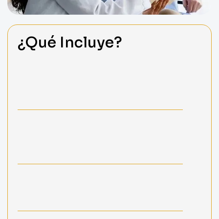
¿Qué Incluye?
Acceso a medicina de élite: Garantizamos
cobertura integral con acceso directo a los
mejores especialistas y una red de hospitales de
máxima confianza.
Bienestar familiar garantizado: Protegemos el
recurso más valioso de tu vida, asegurando que tú
y tus seres queridos reciban atención de calidad
en todo momento.
Planes a tu medida: Diseñamos opciones flexibles
que se adaptan a tu presupuesto y necesidades
específicas, sin sacrificar la calidad del servicio.