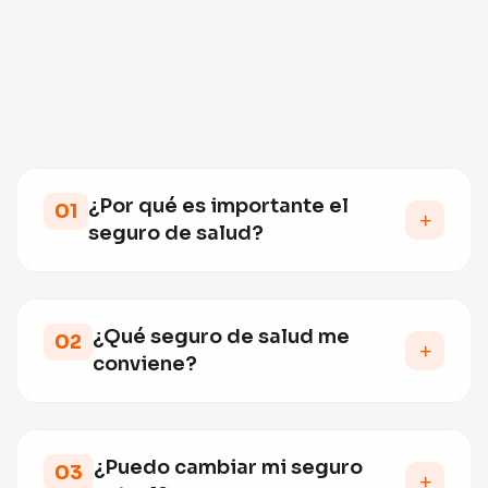
¿Por qué es importante el
01
seguro de salud?
Te permite acceder a atención médica oportuna y
cubrir gastos imprevistos, protegiendo tu bienestar
y el de tu familia.
¿Qué seguro de salud me
02
conviene?
Depende de tu perfil. Analizamos tus necesidades
y te recomendamos la mejor opción en cobertura,
red médica y presupuesto.
¿Puedo cambiar mi seguro
03