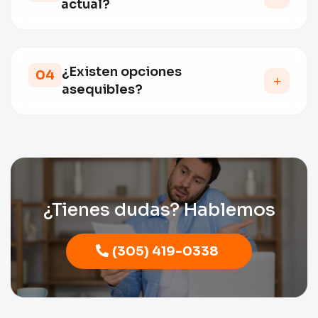
actual?
Sí. Nuestro equipo te guía en el proceso de cambio
para mejorar tu cobertura o reducir costos sin
complicaciones.
¿Existen opciones
04
asequibles?
Sí. Comparamos múltiples planes para ofrecerte
cobertura de calidad con tarifas competitivas
adaptadas a tu presupuesto.
¿Tienes dudas? Hablemos
(305) 419-0338